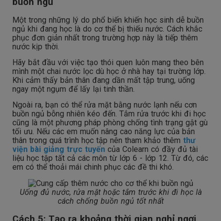
buồn ngủ
Một trong những lý do phổ biến khiến học sinh dễ buồn
ngủ khi đang học là do cơ thể bị thiếu nước. Cách khắc
phục đơn giản nhất trong trường hợp này là tiếp thêm
nước kịp thời.
Hãy bắt đầu với việc tạo thói quen luôn mang theo bên
mình một chai nước lọc dù học ở nhà hay tại trường lớp.
Khi cảm thấy bản thân đang dần mất tập trung, uống
ngay một ngụm để lấy lại tinh thần.
Ngoài ra, bạn có thể rửa mặt bằng nước lạnh nếu cơn
buồn ngủ bỗng nhiên kéo đến. Tắm rửa trước khi đi học
cũng là một phương pháp phòng chống tình trạng gật gù
tối ưu. Nếu các em muốn nâng cao năng lực của bản
thân trong quá trình học tập nên tham khảo thêm
thư
viện bài giảng trực tuyến
của Colearn có đầy đủ tài
liệu học tập tất cả các môn từ lớp 6 - lớp 12. Từ đó, các
em có thể thoải mái chinh phục các đề thi khó.
Uống đủ nước, rửa mặt hoặc tắm trước khi đi học là
cách chống buồn ngủ tốt nhất
Cách 5: Tạo ra khoảng thời gian nghỉ ngơi,