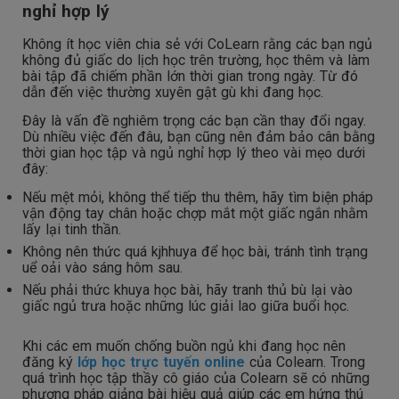
nghỉ hợp lý
Không ít học viên chia sẻ với CoLearn rằng các bạn ngủ
không đủ giấc do lịch học trên trường, học thêm và làm
bài tập đã chiếm phần lớn thời gian trong ngày. Từ đó
dẫn đến việc thường xuyên gật gù khi đang học.
Đây là vấn đề nghiêm trọng các bạn cần thay đổi ngay.
Dù nhiều việc đến đâu, bạn cũng nên đảm bảo cân bằng
thời gian học tập và ngủ nghỉ hợp lý theo vài mẹo dưới
đây:
Nếu mệt mỏi, không thể tiếp thu thêm, hãy tìm biện pháp
vận động tay chân hoặc chợp mắt một giấc ngắn nhằm
lấy lại tinh thần.
Không nên thức quá kjhhuya để học bài, tránh tình trạng
uể oải vào sáng hôm sau.
Nếu phải thức khuya học bài, hãy tranh thủ bù lại vào
giấc ngủ trưa hoặc những lúc giải lao giữa buổi học.
Khi các em muốn chống buồn ngủ khi đang học nên
đăng ký
lớp học trực tuyến online
của Colearn. Trong
quá trình học tập thầy cô giáo của Colearn sẽ có những
phương pháp giảng bài hiệu quả giúp các em hứng thú