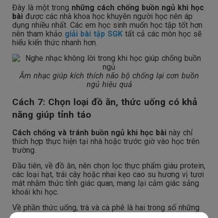
Đây là một trong
những cách chống buồn ngủ khi học
bài
được các nhà khoa học khuyên người học nên áp
dụng nhiều nhất. Các em học sinh muốn học tập tốt hơn
nên tham khảo
giải bài tập SGK
tất cả các môn học sẽ
hiểu kiến thức nhanh hơn.
Âm nhạc giúp kích thích não bộ chống lại cơn buồn
ngủ hiệu quả
Cách 7: Chọn loại đồ ăn, thức uống có khả
năng giúp tỉnh táo
Cách chống và tránh buồn ngủ khi học bài
này chỉ
thích hợp thực hiện tại nhà hoặc trước giờ vào học trên
trường.
Đầu tiên, về đồ ăn, nên chọn lọc thực phẩm giàu protein,
các loại hạt, trái cây hoặc nhai kẹo cao su hương vị tươi
mát nhằm thức tỉnh giác quan, mang lại cảm giác sảng
khoái khi học.
Về phần thức uống, trà và cà phê là hai trong số những
lựa chọn giúp tỉnh táo nhanh chóng nhất. Tuy nhiên, nên