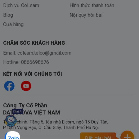
Dịch vụ CoLearn
Hình thức thanh toán
Blog
Nội quy hỏi bài
Cửa hàng
CHĂM SÓC KHÁCH HÀNG
Email: colearn.telco@gmail.com
Hotline: 0866698676
KẾT NỐI VỚI CHÚNG TÔI
Công Ty Cổ Phần
DATANOVA VIỆT NAM
Trụ sở chính: Tầng 5, tòa nhà Elcom, ngõ 15 Duy Tân,
P. Dịch Vọng Hậu, Q. Cầu Giấy, Thành Phố Hà Nội
Đặt câu hỏi