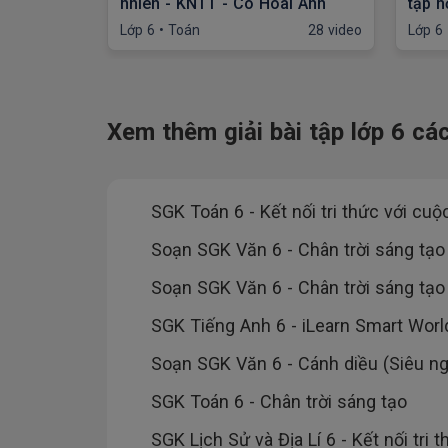
nhiên - KNTT - Cô Hoài Anh
tập h
- Cô 
Lớp 6
•
Toán
28 video
Lớp 6
Xem thêm giải bài tập lớp 6 c
SGK Toán 6 - Kết nối tri thức với cu
Soạn SGK Văn 6 - Chân trời sáng tạo
Soạn SGK Văn 6 - Chân trời sáng tạo (
SGK Tiếng Anh 6 - iLearn Smart Worl
Soạn SGK Văn 6 - Cánh diều (Siêu n
SGK Toán 6 - Chân trời sáng tạo
SGK Lịch Sử và Địa Lí 6 - Kết nối tri