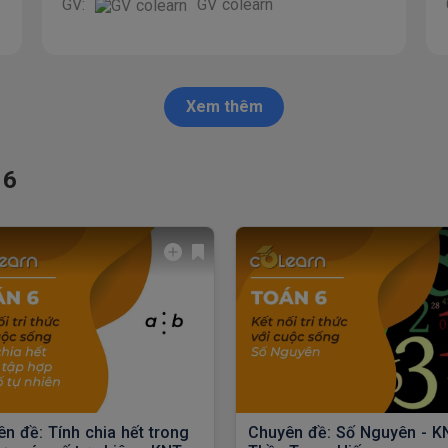
GV:
GV colearn
Xem thêm
 6
n đề: Tính chia hết trong
Chuyên đề: Số Nguyên - K