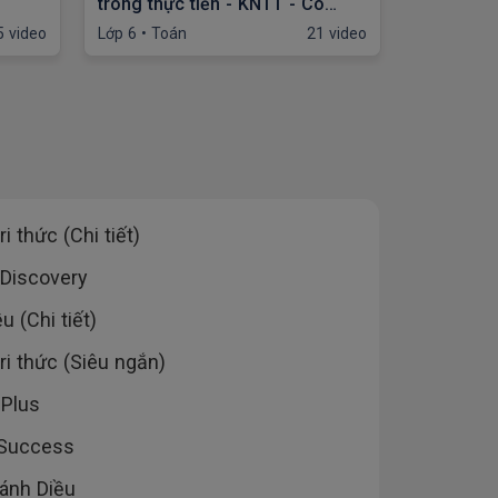
trong thực tiễn - KNTT - Cô
hình phẳn
Hoài Anh
KNTT - T
5 video
Lớp 6
•
Toán
21 video
Lớp 6
•
Toá
i thức (Chi tiết)
 Discovery
 (Chi tiết)
ri thức (Siêu ngắn)
 Plus
 Success
Cánh Diều