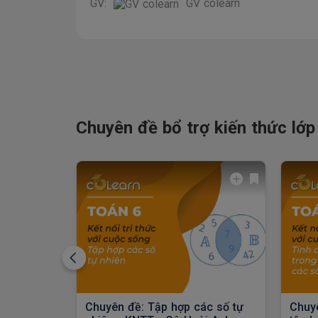
GV:
GV colearn
Chuyên đề bổ trợ kiến thức lớp
Chuyên đề: Tập hợp các số tự
Chuyê