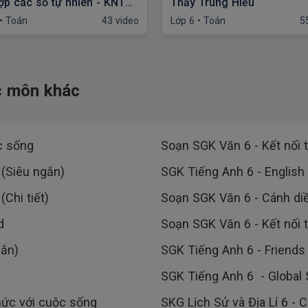
ợp các số tự nhiên - KNTT
Thầy Trung Hiếu
Hoài Anh
•
Toán
43 video
Lớp 6
•
Toán
5
ác môn khác
ộc sống
Soạn SGK Văn 6 - Kết nối tr
 (Siêu ngắn)
SGK Tiếng Anh 6 - English
Chi tiết)
Soạn SGK Văn 6 - Cánh diều
d
Soạn SGK Văn 6 - Kết nối t
gắn)
SGK Tiếng Anh 6 - Friends
SGK Tiếng Anh 6 - Global
 thức với cuộc sống
SKG Lịch Sử và Địa Lí 6 - 