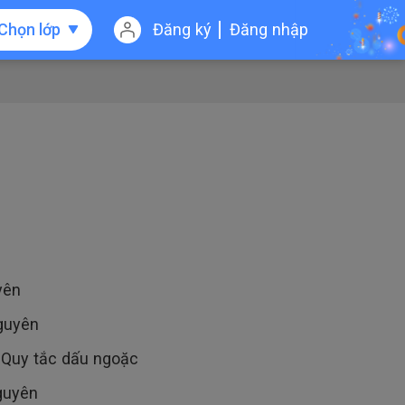
Chọn lớp
Đăng ký
Đăng nhập
yên
nguyên
. Quy tắc dấu ngoặc
guyên