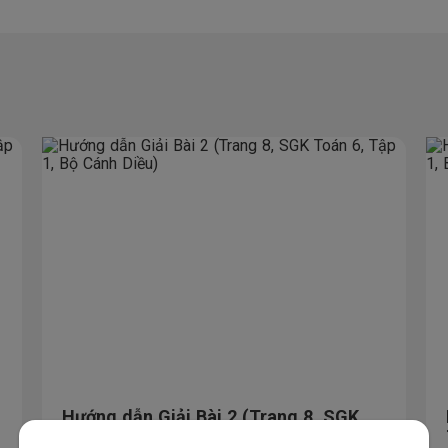
Hướng dẫn Giải Bài 2 (Trang 8, SGK
Toán 6, Tập 1, Bộ Cánh Diều)