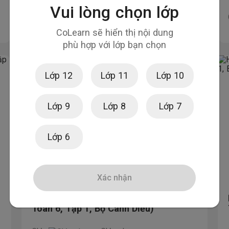
Vui lòng chọn lớp
GV:
GV colearn
CoLearn sẽ hiển thị nội dung
phù hợp với lớp bạn chọn
Lớp 12
Lớp 11
Lớp 10
Lớp 9
Lớp 8
Lớp 7
Lớp 6
Xác nhận
Hướng dẫn Giải Bài 1 (Trang 12, SGK
Toán 6, Tập 1, Bộ Cánh Diều)