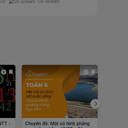
GV:
GV colearn
NTT -
Chuyên đề: Một số hình phẳng
Chuyên đề