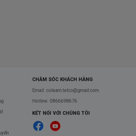
Mindmap - 5 phút ghi
nhớ ngữ pháp Tiếng
Anh lớp 9
Chinh phục điểm 9+
môn Tiếng Anh kì thi
vào 10 - Ths Lê Thị
Thúy Hồng
Tổng hợp kiến thức
ngữ pháp Tiếng Anh 9
- Cô Trương Thảo
CHĂM SÓC KHÁCH HÀNG
Anh
Email: colearn.telco@gmail.com
Unit 1: Local
ng
Hotline: 0866698676
Environment - Môi
trường địa phương
ật
KẾT NỐI VỚI CHÚNG TÔI
Unit 2: City Life - Cuộc
sống thành thị
uyển