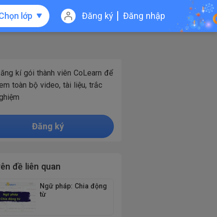
Chọn lớp
Đăng ký
Đăng nhập
ăng kí gói thành viên CoLearn để
em toàn bộ video, tài liệu, trắc
ghiệm
Đăng ký
ên đề liên quan
Ngữ pháp: Chia động
từ