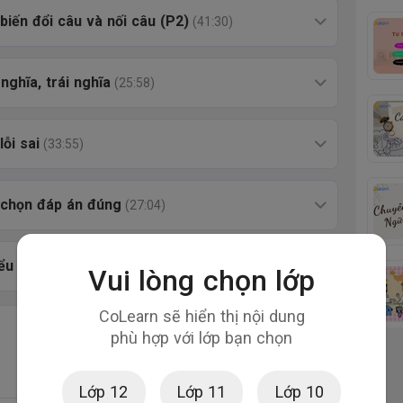
 biến đổi câu và nối câu (P2)
(41:30)
nghĩa, trái nghĩa
(25:58)
lỗi sai
(33:55)
i chọn đáp án đúng
(27:04)
ểu và bài điền từ
(46:14)
Vui lòng chọn lớp
CoLearn sẽ hiển thị nội dung
phù hợp với lớp bạn chọn
Lớp 12
Lớp 11
Lớp 10