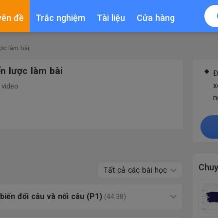
yên đề
Trắc nghiệm
Tài liệu
Cửa hàng
ợc làm bài
n lược làm bài
Đ
x
 video
n
Chuy
Tất cả các bài học
 biến đổi câu và nối câu (P1)
(44:38)