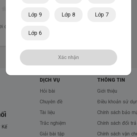
Lớp 9
Lớp 8
Lớp 7
ời đánh giá khóa học đầu tiên
Lớp 6
Xác nhận
DỊCH VỤ
THÔNG TIN
Hỏi bài
Giới thiệu
Chuyên đề
Điều khoản sử dụ
Tài liệu
Chính sách bảo m
ối
Trắc nghiệm
Chính sách đổi trả
 Kế
Giải bài tập
Chính sách vận ch