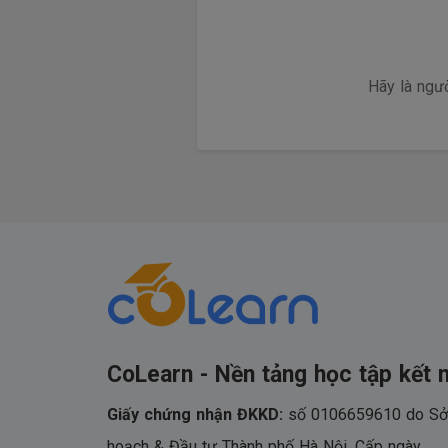
Hãy là ngư
CoLearn - Nền tảng học tập kết n
Giấy chứng nhận ĐKKD:
số 0106659610 do Sở
hoạch & Đầu tư Thành phố Hà Nội. Cấp ngày