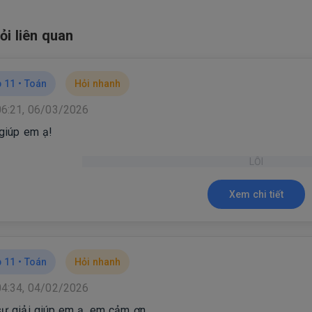
ỏi liên quan
 11 •
Toán
Hỏi nhanh
06:21, 06/03/2026
 giúp em ạ!
LỖI
Xem chi tiết
 11 •
Toán
Hỏi nhanh
04:34, 04/02/2026
sư giải giúp em ạ, em cảm ơn