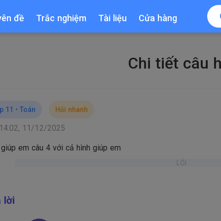
yên đề
Trắc nghiệm
Tài liệu
Cửa hàng
Chi tiết câu 
p 11 •
Toán
Hỏi nhanh
14:02, 11/12/2025
 giúp em câu 4 với cả hình giúp em
LỖI
 lời