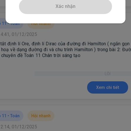
Xác nhận
 11 •
Toán
Hỏi nhanh
14:41, 01/12/2025
tắt định lí Ore, định lí Dirac của đường đi Hamilton ( ngắn gọn
 hoạ về dạng đường đi và chu trình Hamilton ) trong bài 2: Đư
 chuyên đề Toán 11 Chân trời sáng tạo
U Ý: chỉ dựa vào sách giáo khoa để tóm tắt, không sử dụng thôn
LỖI
Xem chi tiết
 11 •
Toán
Hỏi nhanh
12:14, 01/12/2025