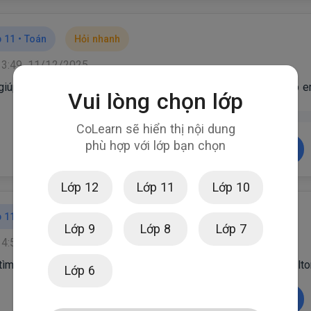
 11 •
Toán
Hỏi nhanh
13:49, 11/12/2025
 giúp em gấp với câu 10 và câu 3 với câu 10 nhớ vẽ hình giúp 
Vui lòng chọn lớp
LỖI
CoLearn sẽ hiển thị nội dung
phù hợp với lớp bạn chọn
Xem chi tiết
Lớp 12
Lớp 11
Lớp 10
 11 •
Toán
Hỏi nhanh
Lớp 9
Lớp 8
Lớp 7
14:55, 01/12/2025
tìm 2 hình ảnh minh hoạ về dạng đường đi và chu trình Hamilto
Lớp 6
Xem chi tiết