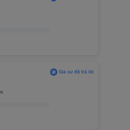
Gia sư đã trả lời
em