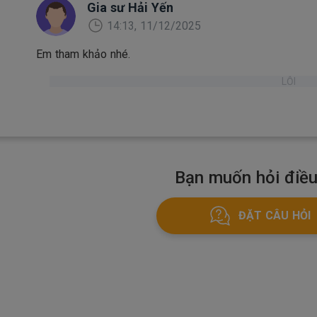
Gia sư Hải Yến
14:13, 11/12/2025
Em tham khảo nhé.
LỖI
Bạn muốn hỏi điều
ĐẶT CÂU HỎI