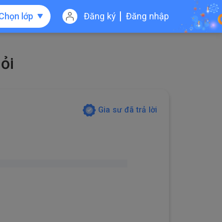
Chọn lớp
Đăng ký
Đăng nhập
hỏi
Gia sư đã trả lời