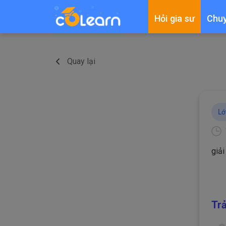
Hỏi gia sư
Chu
Quay lại
Lớ
giải
Trả