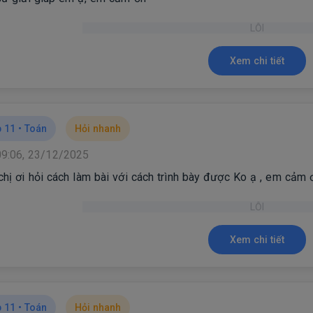
LỖI
Xem chi tiết
 11 •
Toán
Hỏi nhanh
09:06, 23/12/2025
chị ơi hỏi cách làm bài với cách trình bày được Ko ạ , em cảm 
LỖI
Xem chi tiết
 11 •
Toán
Hỏi nhanh