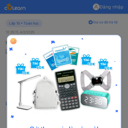
Đăng nhập
Gia sư đã trả lời
Lớp 10 • Toán học
12:35:11, 4/2/2025
giúp em với ek cam ơnlàm hết lun ạ
Lời giải
Gia sư Hải Yến
12:51:21, 4/2/2025